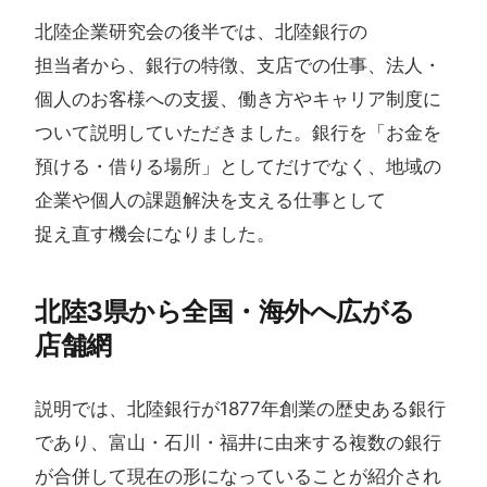
北陸企業研究会の​後半では、​北陸銀行の​
担当者から、​銀行の​特徴、​支店での​仕事、​法人・
個人の​お客様への​支援、​働き方や​キャリア制度に​
ついて​説明していただきました。​銀行を​「お金を​
預ける​・借りる​場所」と​してだけでなく、​地域の​
企業や​個人の​課題解決を​支える​仕事と​して​
捉え直す機会に​なりました。​
北陸3県から​全国・海外へ​広がる​
店舗網
説明では、北陸銀行が1877年創業の歴史ある銀行
であり、富山・石川・福井に由来する複数の銀行
が合併して現在の形になっていることが紹介され