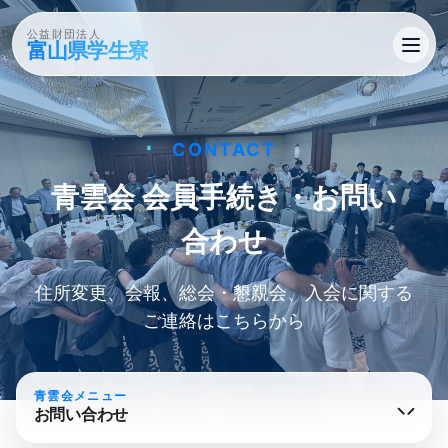
公益財団法人
富山県学生寮
CONTACT
青雲会 会員手続き・​お問い​
合わせ
住所変更、会報、総会・懇親会、入会に関する
ご連絡はこちらから
青雲会メニュー
お問い合わせ