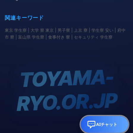
関連キーワード
東京 学生寮 | 大学 寮 東京 | 男子寮 | 上京 寮 | 学生寮 安い | 府中
市 寮 | 富山県 学生寮 | 食事付き 寮 | セキュリティ 学生寮
TOYA
MA-
RYO.OR.JP