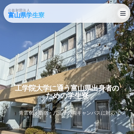
公益財団法人
富山県学生寮
工学院大学に​通う​富山県出身者の​
ための​学生寮
青雲寮 – 新宿・八王子の両キャンパスに対応