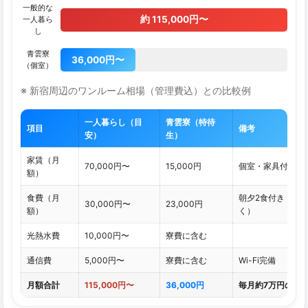
一般的な
約 115,000円〜
一人暮ら
し
青雲寮
36,000円〜
（個室）
※ 新宿周辺のワンルーム相場（管理費込）との比較例
一人暮らし（目
青雲寮（特待
項目
備考
安）
生）
家賃（月
70,000円〜
15,000円
個室・家具付き
額）
食費（月
朝夕2食付き（日
30,000円〜
23,000円
額）
く）
光熱水費
10,000円〜
寮費に含む
通信費
5,000円〜
寮費に含む
Wi-Fi完備
月額合計
115,000円〜
36,000円
毎月約7万円の差