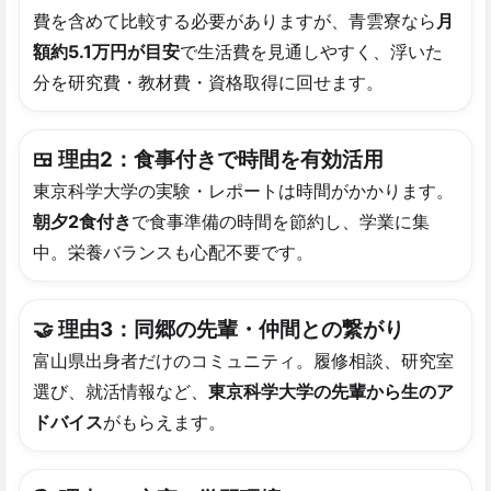
費を含めて比較する必要がありますが、青雲寮なら
月
額約5.1万円が目安
で生活費を見通しやすく、浮いた
分を研究費・教材費・資格取得に回せます。
🍱 理由2：食事​付きで​時間を​有効活用
東京科学大学の実験・レポートは時間がかかります。
朝夕2食付き
で食事準備の時間を節約し、学業に集
中。栄養バランスも心配不要です。
🤝 理由3：同郷の​先輩・仲間との​繋がり
富山県出身者だけのコミュニティ。履修相談、研究室
選び、就活情報など、
東京科学大学の先輩から生のア
ドバイス
がもらえます。