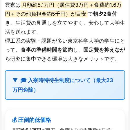
雲寮は
月額約5.1万円（居住費3万円＋食費約1.6万
円＋その他負担金約5千円）が目安
で
朝夕2食付
き
。生活費の見通しを立てやすく、安心して大学生
活を送れます。
理工系の実験・課題が多い東京科学大学の学生にと
って、
食事の準備時間を節約
し、
固定費を抑えなが
ら
研究に集中できる環境は大きなメリットです。
🎓 入寮時特待生制度について（最大23
万円免除）
💰 圧倒的低価格
月額
約5.1万円
が目安。食費込みで生活費の見通し