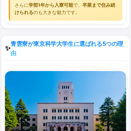
さらに
学部1年から入寮可能
で、
卒業まで住み続
けられる
のも大きな魅力です。
青雲寮が東京科学大学生に選ばれる5つの理
✨
由