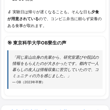
🔬 実験日は帰りが遅くなることも。そんな日も
夕食
が用意されている
ので、コンビニ弁当に頼らず栄養の
ある食事が取れます。
🎯 東京科学大学OB寮生の​声
「同じ富山出身の先輩から、研究室選びや院試の
情報をもらえたのが大きかったです。都内で一人
暮らしの友人は情報収集に苦労していたので、コ
ミュニティの力を感じました。」
— OB（2023年卒寮）