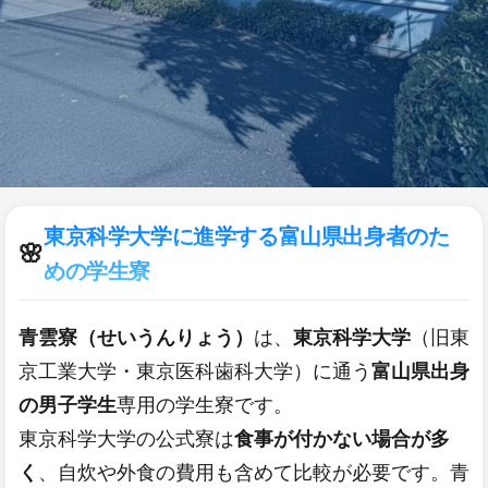
東京科学大学に進学する富山県出身者のた
🌸
めの学生寮
青雲寮（せいうんりょう）
は、
東京科学大学
（旧東
京工業大学・東京医科歯科大学）に通う
富山県出身
の男子学生
専用の学生寮です。
東京科学大学の公式寮は
食事が付かない場合が多
く
、自炊や外食の費用も含めて比較が必要です。青