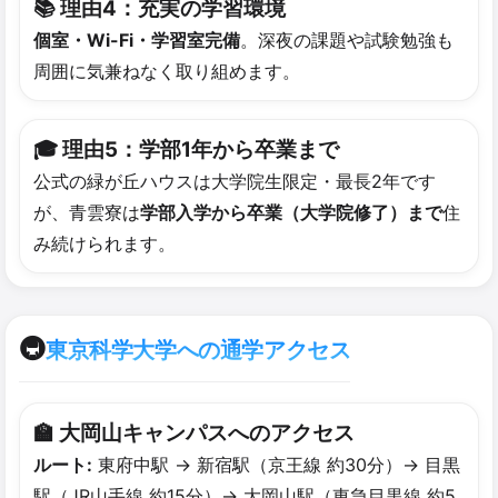
📚 理由4：充実の​学習環境
個室・Wi-Fi・学習室完備
。深夜の課題や試験勉強も
周囲に気兼ねなく取り組めます。
🎓 理由5：学部​1年から​卒業まで
公式の緑が丘ハウスは大学院生限定・最長2年です
が、青雲寮は
学部入学から卒業（大学院修了）まで
住
み続けられます。
🚇
東京科学大学への通学アクセス
🏫 大岡山キャンパスへの​アクセス
ルート:
東府中駅 → 新宿駅（京王線 約30分）→ 目黒
駅（JR山手線 約15分）→ 大岡山駅（東急目黒線 約5