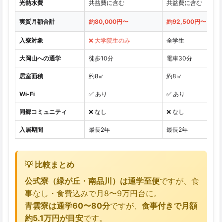
光熱水費
共益費に含む
共益費に含む
実質月額合計
約80,000円〜
約92,500円〜
入寮対象
❌ 大学院生のみ
全学生
大岡山への通学
徒歩10分
電車30分
居室面積
約8㎡
約8㎡
Wi-Fi
✅ あり
✅ あり
同郷コミュニティ
❌ なし
❌ なし
入居期間
最長2年
最長2年
💡 比較まとめ
公式寮（緑が丘・南品川）は通学至便
ですが、食
事なし・食費込みで月8〜9万円台に。
青雲寮は通学60〜80分
ですが、
食事付きで月額
約5.1万円が目安
です。