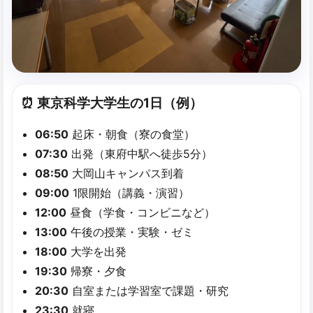
⏰ 東京科学大学生の​1日​（例）
06:50
起床・朝食（寮の食堂）
07:30
出発（東府中駅へ徒歩5分）
08:50
大岡山キャンパス到着
09:00
1限開始（講義・演習）
12:00
昼食（学食・コンビニなど）
13:00
午後の授業・実験・ゼミ
18:00
大学を出発
19:30
帰寮・夕食
20:30
自室または学習室で課題・研究
23:30
就寝