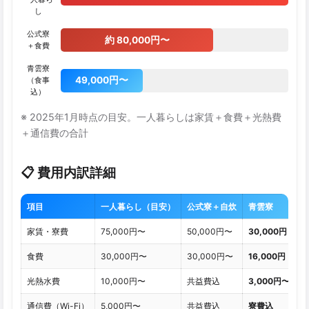
し
公式寮
約 80,000円〜
＋食費
青雲寮
49,000円〜
（食事
込）
※ 2025年1月時点の目安。一人暮らしは家賃＋食費＋光熱費
＋通信費の合計
📋 費用内訳詳細
項目
一人暮らし（目安）
公式寮＋自炊
青雲寮
家賃・寮費
75,000円〜
50,000円〜
30,000円
食費
30,000円〜
30,000円〜
16,000円（込
光熱水費
10,000円〜
共益費込
3,000円〜
通信費（Wi-Fi）
5,000円〜
共益費込
寮費込