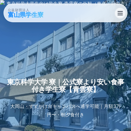
公益財団法人
富山県学生寮
東京科学大学 寮｜公式寮より​安い​食事​
付き学生寮【青雲寮】
大岡山・すずかけ台キャンパスへ通学可能｜月額3万
円〜・朝夕食付き