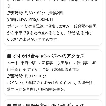
分）
所要時間:
約60〜80分（乗換2回）
定期代目安:
約15,000円/月
ポイント:
朝の目黒線は混雑しますが、始発駅の目黒
から乗車できるため座れることも。1限がある日は
6:50頃の出発がおすすめです。
🏫 すず​かけ台キャンパスへの​アクセス
ルート:
東府中駅 → 新宿駅（京王線）→ 渋谷駅（JR
山手線）→ すずかけ台駅（東急田園都市線）
所要時間:
約90〜110分
ポイント:
大学院ですずかけ台メインになる場合は、
通学時間を考慮した時間割調整を。
🏫 湯島・国府台方​面​（医歯学系）​への​