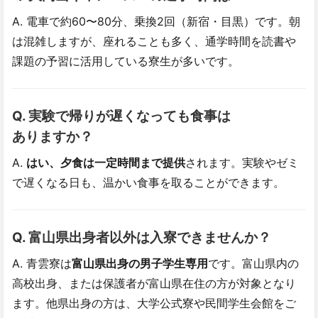
A. 電車で約60〜80分、乗換2回（新宿・目黒）です。朝
は混雑しますが、座れることも多く、通学時間を読書や
課題の予習に活用している寮生が多いです。
Q. 実験で​帰りが​遅くなっても​食事は​
ありますか？
A.
はい、夕食は一定時間まで提供
されます。実験やゼミ
で遅くなる日も、温かい食事を取ることができます。
Q. 富山県出身者以外は​入寮できませんか？
A. 青雲寮は
富山県出身の男子学生専用
です。富山県内の
高校出身、または保護者が富山県在住の方が対象となり
ます。他県出身の方は、大学公式寮や民間学生会館をご