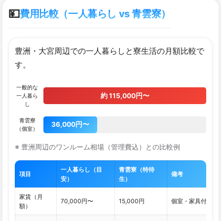
💴
費用比較（一人暮らし vs 青雲寮）
豊洲・大宮周辺での一人暮らしと寮生活の月額比較で
す。
一般的な
約 115,000円〜
一人暮ら
し
青雲寮
36,000円〜
（個室）
※ 豊洲周辺のワンルーム相場（管理費込）との比較例
一人暮らし（目
青雲寮（特待
項目
備考
安）
生）
家賃（月
70,000円〜
15,000円
個室・家具付き
額）