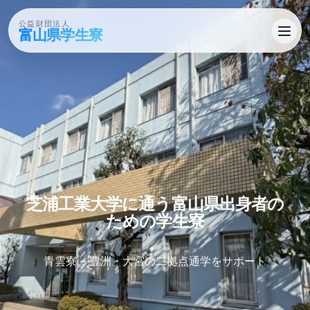
公益財団法人
富山県学生寮
芝浦工業大学に​通う​富山県出身者の​
ための​学生寮
青雲寮 – 豊洲・大宮の二拠点通学をサポート