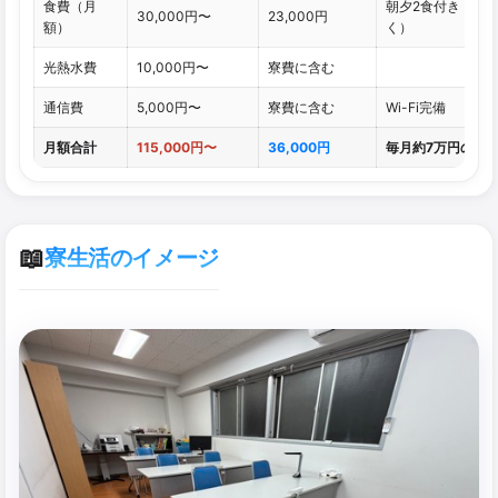
食費（月
朝夕2食付き（日
30,000円〜
23,000円
額）
く）
光熱水費
10,000円〜
寮費に含む
通信費
5,000円〜
寮費に含む
Wi-Fi完備
月額合計
115,000円〜
36,000円
毎月約7万円の差
📖
寮生活のイメージ