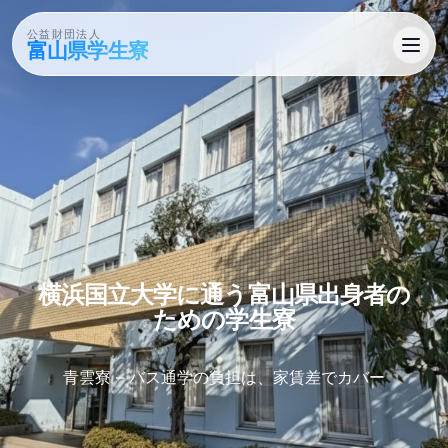
公益財団法人
富山県学生寮
横浜国立大学に​通う​富山県出身者の​
ための​学生寮
青雲寮 – バス通学の負担は、家賃差でカバー