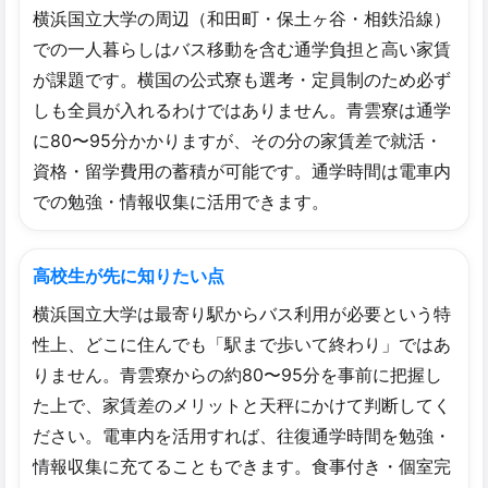
横浜国立大学の周辺（和田町・保土ヶ谷・相鉄沿線）
での一人暮らしはバス移動を含む通学負担と高い家賃
が課題です。横国の公式寮も選考・定員制のため必ず
しも全員が入れるわけではありません。青雲寮は通学
に80〜95分かかりますが、その分の家賃差で就活・
資格・留学費用の蓄積が可能です。通学時間は電車内
での勉強・情報収集に活用できます。
高校生が先に知りたい点
横浜国立大学は最寄り駅からバス利用が必要という特
性上、どこに住んでも「駅まで歩いて終わり」ではあ
りません。青雲寮からの約80〜95分を事前に把握し
た上で、家賃差のメリットと天秤にかけて判断してく
ださい。電車内を活用すれば、往復通学時間を勉強・
情報収集に充てることもできます。食事付き・個室完