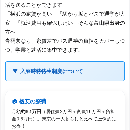
活を送ることができます。
「横浜の家賃が高い」「駅から坂とバスで通学が大
変」「就活費用も確保したい」そんな富山県出身の
方へ。
青雲寮なら、家賃差でバス通学の負担をカバーしつ
つ、学業と就活に集中できます。
入寮時特待生制度について
🏠 格安の​寮費
月額
約5.1万円
（居住費3万円＋食費1.6万円＋負担
金0.5万円）。東京の一人暮らしと比べて圧倒的に
お得！