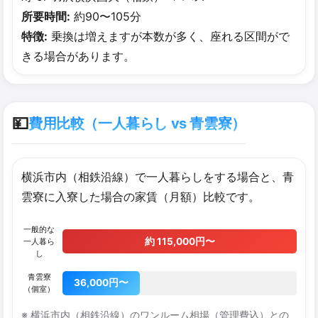
所要時間:
約90〜105分
特徴:
乗換は増えますが本数が多く、座れる区間がで
きる場合があります。
💴
費用比較（一人暮らし vs 青雲寮）
横浜市内（相鉄沿線）で一人暮らしをする場合と、青
雲寮に入寮した場合の家賃（月額）比較です。
一般的な
約 115,000円〜
一人暮ら
し
青雲寮
36,000円〜
（個室）
※ 横浜市内（相鉄沿線）のワンルーム相場（管理費込）との