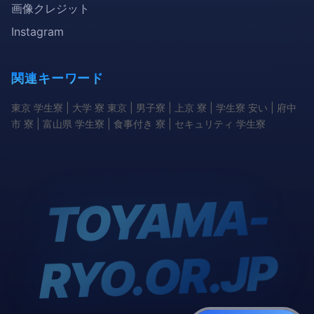
画像クレジット
Instagram
関連キーワード
東京 学生寮 | 大学 寮 東京 | 男子寮 | 上京 寮 | 学生寮 安い | 府中
市 寮 | 富山県 学生寮 | 食事付き 寮 | セキュリティ 学生寮
TOYA
MA-
RYO.OR.JP