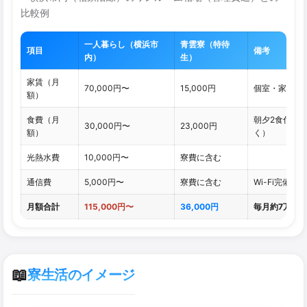
比較例
一人暮らし（横浜市
青雲寮（特待
項目
備考
内）
生）
家賃（月
70,000円〜
15,000円
個室・家具付
額）
食費（月
朝夕2食付き
30,000円〜
23,000円
額）
く）
光熱水費
10,000円〜
寮費に含む
通信費
5,000円〜
寮費に含む
Wi-Fi完備
月額合計
115,000円〜
36,000円
毎月約7万円
📖
寮生活のイメージ