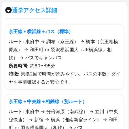
🚇
通学アクセス詳細
京王線＋横浜線＋バス（標準）
ルート:
東府中 → 調布（京王線） → 橋本（京王相模
原線） → 和田町 or 羽沢横浜国大（JR横浜線／相
鉄） → バスでキャンパス
所要時間:
約80〜95分
特徴:
乗換2回で時間が読みやすい。バスの本数・ダイ
ヤを事前確認すると安心です。
京王線＋中央線＋相鉄線（別ルート）
ルート:
東府中 → 分倍河原（南武線） → 立川（中央
線快速） → 新宿 → 横浜（湘南新宿ライン） → 和田
町 or 羽沢横浜国大（相鉄） → バス