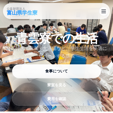
公益財団法人
富山県学生寮
青雲寮での​生活
食事付き・個室・大浴場など、学生生活を快適に
サポートする環境
このページの内容
食事について
寮室を見る
費用を確認