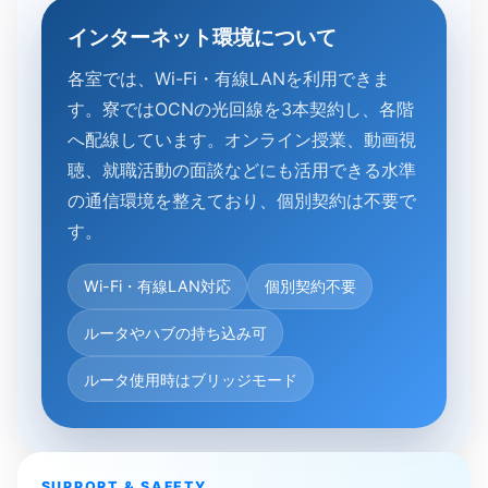
インターネット環境に​ついて
各室では、Wi-Fi・有線LANを利用できま
す。寮ではOCNの光回線を3本契約し、各階
へ配線しています。オンライン授業、動画視
聴、就職活動の面談などにも活用できる水準
の通信環境を整えており、個別契約は不要で
す。
Wi-Fi・有線LAN対応
個別契約不要
ルータやハブの持ち込み可
ルータ使用時はブリッジモード
SUPPORT & SAFETY